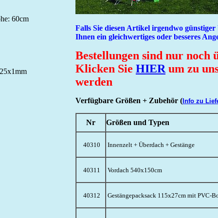
öhe: 60cm
Falls Sie diesen Artikel irgendwo günstige
Ihnen ein gleichwertiges oder besseres An
Bestellungen sind nur noch 
Klicken Sie
HIER
um zu uns
2/25x1mm
werden
Verfügbare Größen + Zubehör (
Info zu Lie
Nr
Größen und Typen
40310
Innenzelt + Überdach + Gestänge
40311
Vordach 540x150cm
40312
Gestängepacksack 115x27cm mit PVC-Bod