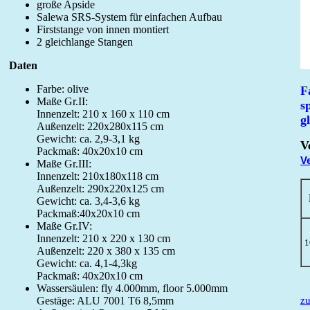
große Apside
Salewa SRS-System für einfachen Aufbau
Firststange von innen montiert
2 gleichlange Stangen
Daten
Farbe: olive
F
Maße Gr.II:
s
Innenzelt: 210 x 160 x 110 cm
g
Außenzelt: 220x280x115 cm
Gewicht: ca. 2,9-3,1 kg
V
Packmaß: 40x20x10 cm
V
Maße Gr.III:
Innenzelt: 210x180x118 cm
Außenzelt: 290x220x125 cm
Gewicht: ca. 3,4-3,6 kg
Packmaß:40x20x10 cm
Maße Gr.IV:
Innenzelt: 210 x 220 x 130 cm
1
Außenzelt: 220 x 380 x 135 cm
Gewicht: ca. 4,1-4,3kg
Packmaß: 40x20x10 cm
Wassersäulen: fly 4.000mm, floor 5.000mm
Gestäge: ALU 7001 T6 8,5mm
zu