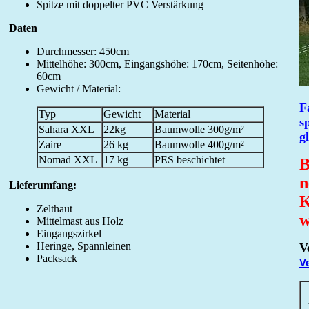
Spitze mit doppelter PVC Verstärkung
Daten
Durchmesser: 450cm
Mittelhöhe: 300cm, Eingangshöhe: 170cm, Seitenhöhe:
60cm
Gewicht / Material:
F
Typ
Gewicht
Material
s
Sahara XXL
22kg
Baumwolle 300g/m²
g
Zaire
26 kg
Baumwolle 400g/m²
Nomad XXL
17 kg
PES beschichtet
B
n
Lieferumfang:
K
Zelthaut
w
Mittelmast aus Holz
Eingangszirkel
Heringe, Spannleinen
V
Packsack
V